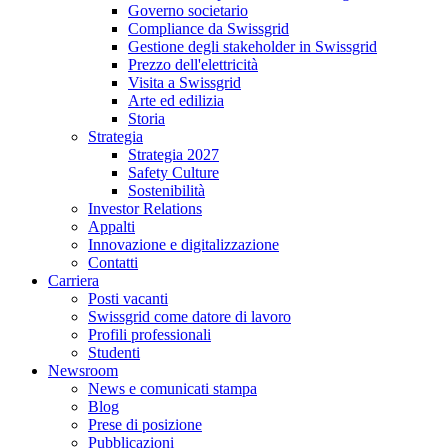
Governo societario
Compliance da Swissgrid
Gestione degli stakeholder in Swissgrid
Prezzo dell'elettricità
Visita a Swissgrid
Arte ed edilizia
Storia
Strategia
Strategia 2027
Safety Culture
Sostenibilità
Investor Relations
Appalti
Innovazione e digitalizzazione
Contatti
Carriera
Posti vacanti
Swissgrid come datore di lavoro
Profili professionali
Studenti
Newsroom
News e comunicati stampa
Blog
Prese di posizione
Pubblicazioni