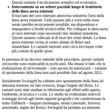
Questa variante è tecnicamente semplice ed economica.
Interramento su un settore parziale lungo le traiettorie
della linea aerea esistente
Il tracciato del cavo interrato attraversa sottoterra l'area della
linea aerea esistente. Farlo passare più a ovest nella zona
rurale sarebbe tecnicamente possibile, ma dispendioso e
impegnativo a livello tecnico-edile. Per collegare la linea aerea
al cavo interrato sono necessarie due strutture transitorie.
Queste saranno collocate al di fuori dei centri abitati. La linea
aerea esistente vicina al centro abitato di Brüel sarà
smantellata. Le varianti interrate sono circa tre/cinque volte
più costose di quelle aeree.
In presenza di un decorso ottimale delle procedure, queste varianti
circoscritte sono realizzabili in pochi anni. Ma rimane il fatto che la
realizzazione di un'eventuale – solo ancora da autorizzare – variante
di spostamento della linea non sarà possibile fino ad agosto 2021.
Inizialmente Swissgrid ha valutato uno spostamento della linea ad
altissima tensione sul lato svizzero, lungo l'argine del Reno. Le
varianti sono state studiate in riferimento agli effetti sullo spazio,
l'ambiente, la tecnica e i costi. Lo studio ha evidenziato notevoli
svantaggi dovuti agli stretti rapporti geografici che caratterizzano la
tratta Trübbach – Sargans (montagna, strada cantonale, ferrovia,
autostrada, argine del Reno). Swissgrid ha pertanto accantonato