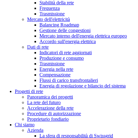
Stabilità della rete
Frequenza
Trasmissione
Mercato dell'elettricità
Balancing Roadmap
Gestione delle congestioni
Mercato interno dell'energia elettrica europeo
Accordo sull'energia elettrica
Dati di rete
Indicatori di rete aggiornati
Produzione e consumo
Trasmissione
Energia nella rete
Compensazione
Flussi di carico transfrontalieri
Energia di regolazione e bilancio del sistema
Progetti di rete
Panoramica dei progetti
La rete del futuro
Accelerazione della rete
Procedure di autorizzazione
Proprietario fondiario
Chi siamo
Azienda
La sfera di responsabilità di Swissgrid