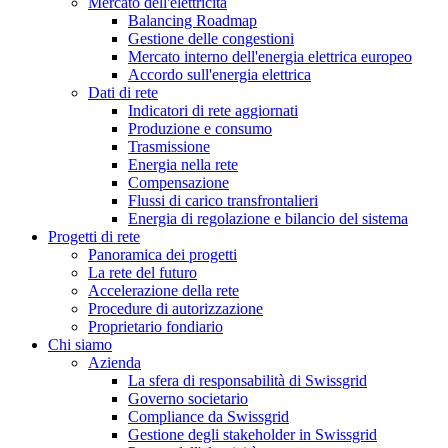
Mercato dell'elettricità
Balancing Roadmap
Gestione delle congestioni
Mercato interno dell'energia elettrica europeo
Accordo sull'energia elettrica
Dati di rete
Indicatori di rete aggiornati
Produzione e consumo
Trasmissione
Energia nella rete
Compensazione
Flussi di carico transfrontalieri
Energia di regolazione e bilancio del sistema
Progetti di rete
Panoramica dei progetti
La rete del futuro
Accelerazione della rete
Procedure di autorizzazione
Proprietario fondiario
Chi siamo
Azienda
La sfera di responsabilità di Swissgrid
Governo societario
Compliance da Swissgrid
Gestione degli stakeholder in Swissgrid