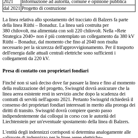
2021
Informazione ad autorità, comune e opinione pubblica
dal 2021
Progetto di costruzione
La linea relativa allo spostamento del tracciato di Balzers fa parte
della linea Rüthi – Bonaduz. La linea sarà costruita per
380 chilovolt, ma alimentata con soli 220 chilovolt. Nella «Rete
Strategica 2040» non è più contemplato un collegamento da 380 kV
Rüthi – Bonaduz, dal momento che fino al 2040 non risulta
necessario per la sicurezza dell'approvvigionamento. Per il trasporto
dell'energia dalle attuali centrali elettriche sono sufficienti i
collegamenti da 220 kV.
Presa di contatto con proprietari fondiari
Finché non si sarà deciso dove far passare la linea e fino al momento
della realizzazione del progetto, Swissgrid dovrà assicurare che la
linea aerea esistente resti in servizio anche dopo la scadenza dei
contratti di servitù nell'agosto 2021. Pertanto Swissgrid richiederà il
consenso dei proprietari fondiari interessati in merito alla proroga dei
diritti di transito. Swissgrid dovrà compiere questo passo
indipendentemente dai colloqui in corso con le autorità del
Liechtenstein per un'eventuale spostamento della linea di Balzers.
L'entità degli indennizzi corrisposti si determina analogamente alle
«aliquote di indennizzo per le linee aeree elettriche»