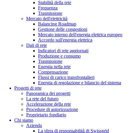
Stabilità della rete
Frequenza
Trasmissione
Mercato dell'elettricità
Balancing Roadmap
Gestione delle congestioni
Mercato interno dell'energia elettrica europeo
Accordo sull'energia elettrica
Dati di rete
Indicatori di rete aggiornati
Produzione e consumo
Trasmissione
Energia nella rete
Compensazione
Flussi di carico transfrontalieri
Energia di regolazione e bilancio del sistema
Progetti di rete
Panoramica dei progetti
La rete del futuro
Accelerazione della rete
Procedure di autorizzazione
Proprietario fondiario
Chi siamo
Azienda
La sfera di responsabilità di Swissgrid