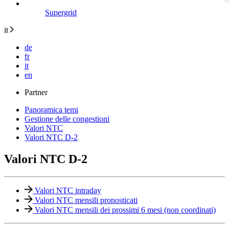
Supergrid
it
de
fr
it
en
Partner
Panoramica temi
Gestione delle congestioni
Valori NTC
Valori NTC D-2
Valori NTC D-2
Valori NTC intraday
Valori NTC mensili pronosticati
Valori NTC mensili dei prossimi 6 mesi (non coordinati)