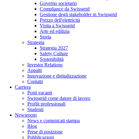
Governo societario
Compliance da Swissgrid
Gestione degli stakeholder in Swissgrid
Prezzo dell'elettricità
Visita a Swissgrid
Arte ed edilizia
Storia
Strategia
Strategia 2027
Safety Culture
Sostenibilità
Investor Relations
Appalti
Innovazione e digitalizzazione
Contatti
Carriera
Posti vacanti
Swissgrid come datore di lavoro
Profili professionali
Studenti
Newsroom
News e comunicati stampa
Blog
Prese di posizione
Pubblicazioni