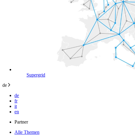
Supergrid
de
de
fr
it
en
Partner
Alle Themen