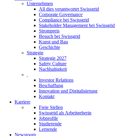
Unternehmen
All dies verantwortet Swissgrid
Corporate Governance
Compliance bei Swissgrid
Stakeholder Management bei Swissgrid
Strompreis
Besuch bei Swissgrid
Kunst und Bau
Geschichte
Strategie
Strategie 2027
Safety Culture
Nachhaltigkeit
Investor Relations
Beschaffung
Innovation und Digitalisierung
Kontakt
Karriere
Freie Stellen
Swissgrid als Arbeitgeberin
Jobprofile
Studierende
Lernende
Newsroom