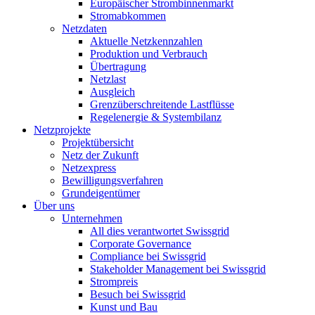
Europäischer Strombinnenmarkt
Stromabkommen
Netzdaten
Aktuelle Netzkennzahlen
Produktion und Verbrauch
Übertragung
Netzlast
Ausgleich
Grenzüberschreitende Lastflüsse
Regelenergie & Systembilanz
Netzprojekte
Projektübersicht
Netz der Zukunft
Netzexpress
Bewilligungsverfahren
Grundeigentümer
Über uns
Unternehmen
All dies verantwortet Swissgrid
Corporate Governance
Compliance bei Swissgrid
Stakeholder Management bei Swissgrid
Strompreis
Besuch bei Swissgrid
Kunst und Bau