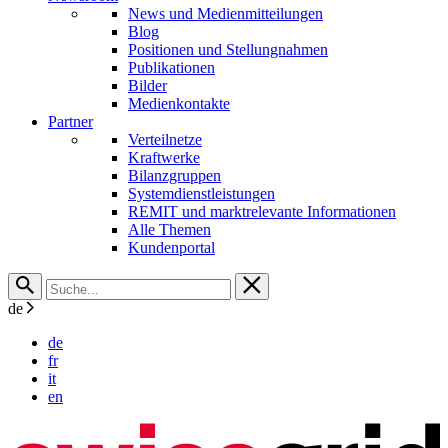
News und Medienmitteilungen
Blog
Positionen und Stellungnahmen
Publikationen
Bilder
Medienkontakte
Partner
Verteilnetze
Kraftwerke
Bilanzgruppen
Systemdienstleistungen
REMIT und marktrelevante Informationen
Alle Themen
Kundenportal
de
de
fr
it
en