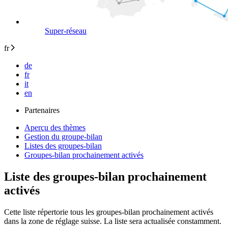
Super-réseau
fr
de
fr
it
en
Partenaires
Aperçu des thèmes
Gestion du groupe-bilan
Listes des groupes-bilan
Groupes-bilan prochainement activés
Liste des groupes-bilan prochainement
activés
Cette liste répertorie tous les groupes-bilan prochainement activés
dans la zone de réglage suisse. La liste sera actualisée constamment.