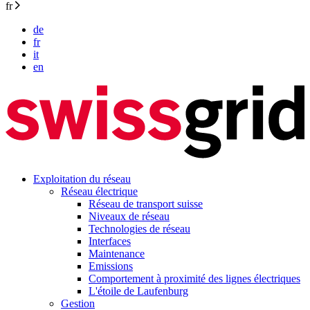
fr
de
fr
it
en
Exploitation du réseau
Réseau électrique
Réseau de transport suisse
Niveaux de réseau
Technologies de réseau
Interfaces
Maintenance
Emissions
Comportement à proximité des lignes électriques
L'étoile de Laufenburg
Gestion