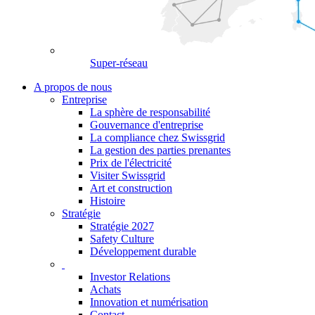
Super-réseau
A propos de nous
Entreprise
La sphère de responsabilité
Gouvernance d'entreprise
La compliance chez Swissgrid
La gestion des parties prenantes
Prix de l'électricité
Visiter Swissgrid
Art et construction
Histoire
Stratégie
Stratégie 2027
Safety Culture
Développement durable
Investor Relations
Achats
Innovation et numérisation
Contact