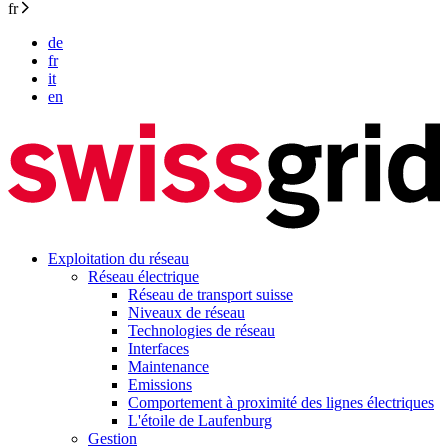
fr
de
fr
it
en
Exploitation du réseau
Réseau électrique
Réseau de transport suisse
Niveaux de réseau
Technologies de réseau
Interfaces
Maintenance
Emissions
Comportement à proximité des lignes électriques
L'étoile de Laufenburg
Gestion