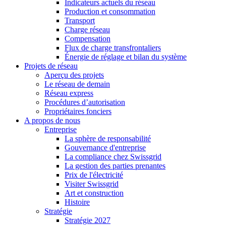
Indicateurs actuels du réseau
Production et consommation
Transport
Charge réseau
Compensation
Flux de charge transfrontaliers
Énergie de réglage et bilan du système
Projets de réseau
Aperçu des projets
Le réseau de demain
Réseau express
Procédures d’autorisation
Propriétaires fonciers
A propos de nous
Entreprise
La sphère de responsabilité
Gouvernance d'entreprise
La compliance chez Swissgrid
La gestion des parties prenantes
Prix de l'électricité
Visiter Swissgrid
Art et construction
Histoire
Stratégie
Stratégie 2027