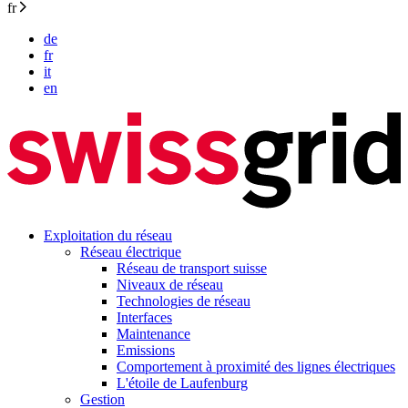
fr
de
fr
it
en
Exploitation du réseau
Réseau électrique
Réseau de transport suisse
Niveaux de réseau
Technologies de réseau
Interfaces
Maintenance
Emissions
Comportement à proximité des lignes électriques
L'étoile de Laufenburg
Gestion