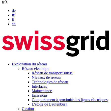
fr
de
fr
it
en
Exploitation du réseau
Réseau électrique
Réseau de transport suisse
Niveaux de réseau
Technologies de réseau
Interfaces
Maintenance
Emissions
Comportement à proximité des lignes électriques
L'étoile de Laufenburg
Gestion