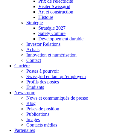
Prix de l'électricité
Visiter Swissgrid
Art et construction
Histoire
Stratégie
Stratégie 2027
Safety Culture
Développement durable
Investor Relations
Achats
Innovation et numérisation
Contact
Carrière
Postes à pourvoir
Swissgrid en tant qu’employeur
Profils des postes
Étudiants
Newsroom
News et communiqués de presse
Blog
Prises de position
Publications
Images
Contacts médias
Partenaires