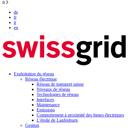
fr
de
fr
it
en
Exploitation du réseau
Réseau électrique
Réseau de transport suisse
Niveaux de réseau
Technologies de réseau
Interfaces
Maintenance
Emissions
Comportement à proximité des lignes électriques
L'étoile de Laufenburg
Gestion