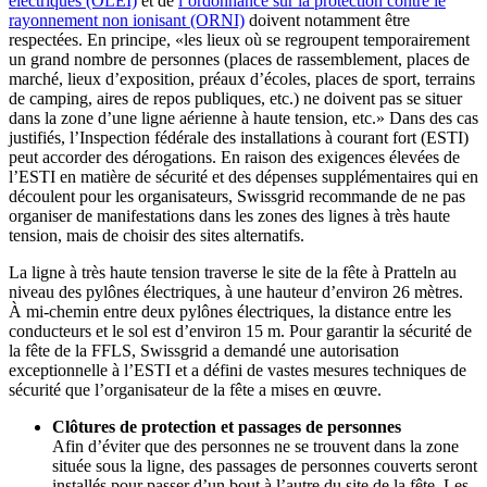
électriques (OLEI)
et de
l’ordonnance sur la protection contre le
rayonnement non ionisant (ORNI)
doivent notamment être
respectées. En principe, «les lieux où se regroupent temporairement
un grand nombre de personnes (places de rassemblement, places de
marché, lieux d’exposition, préaux d’écoles, places de sport, terrains
de camping, aires de repos publiques, etc.) ne doivent pas se situer
dans la zone d’une ligne aérienne à haute tension, etc.» Dans des cas
justifiés, l’Inspection fédérale des installations à courant fort (ESTI)
peut accorder des dérogations. En raison des exigences élevées de
l’ESTI en matière de sécurité et des dépenses supplémentaires qui en
découlent pour les organisateurs, Swissgrid recommande de ne pas
organiser de manifestations dans les zones des lignes à très haute
tension, mais de choisir des sites alternatifs.
La ligne à très haute tension traverse le site de la fête à Pratteln au
niveau des pylônes électriques, à une hauteur d’environ 26 mètres.
À mi-chemin entre deux pylônes électriques, la distance entre les
conducteurs et le sol est d’environ 15 m. Pour garantir la sécurité de
la fête de la FFLS, Swissgrid a demandé une autorisation
exceptionnelle à l’ESTI et a défini de vastes mesures techniques de
sécurité que l’organisateur de la fête a mises en œuvre.
Clôtures de protection et passages de personnes
Afin d’éviter que des personnes ne se trouvent dans la zone
située sous la ligne, des passages de personnes couverts seront
installés pour passer d’un bout à l’autre du site de la fête. Les