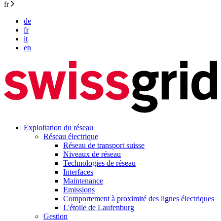
fr
de
fr
it
en
Exploitation du réseau
Réseau électrique
Réseau de transport suisse
Niveaux de réseau
Technologies de réseau
Interfaces
Maintenance
Emissions
Comportement à proximité des lignes électriques
L'étoile de Laufenburg
Gestion