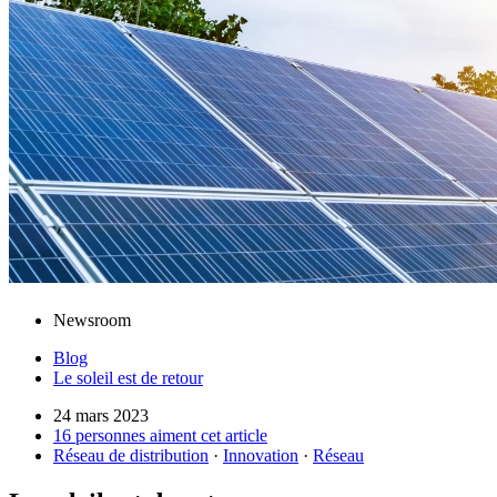
Newsroom
Blog
Le soleil est de retour
24 mars 2023
16 personnes aiment cet article
Réseau de distribution
·
Innovation
·
Réseau