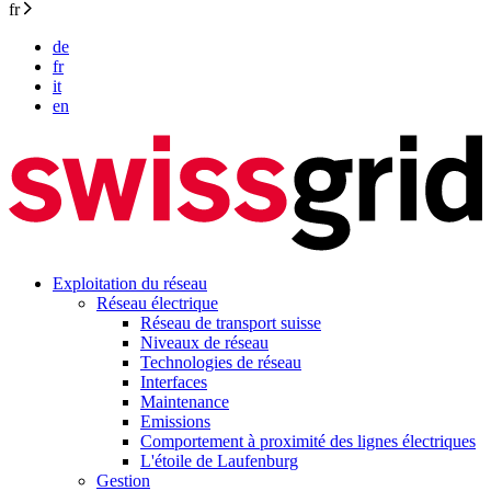
fr
de
fr
it
en
Exploitation du réseau
Réseau électrique
Réseau de transport suisse
Niveaux de réseau
Technologies de réseau
Interfaces
Maintenance
Emissions
Comportement à proximité des lignes électriques
L'étoile de Laufenburg
Gestion