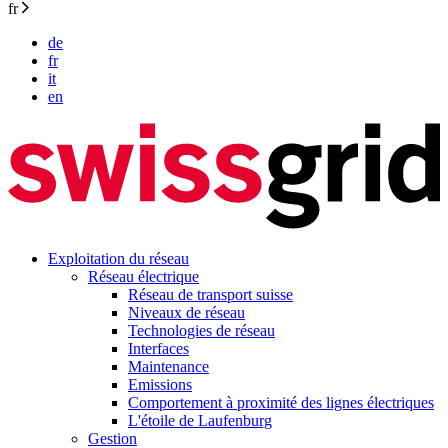
fr
de
fr
it
en
Exploitation du réseau
Réseau électrique
Réseau de transport suisse
Niveaux de réseau
Technologies de réseau
Interfaces
Maintenance
Emissions
Comportement à proximité des lignes électriques
L'étoile de Laufenburg
Gestion