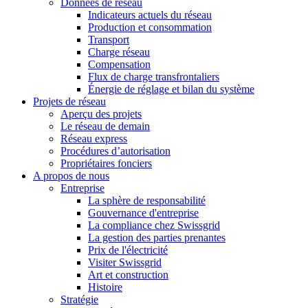
Données de réseau
Indicateurs actuels du réseau
Production et consommation
Transport
Charge réseau
Compensation
Flux de charge transfrontaliers
Énergie de réglage et bilan du système
Projets de réseau
Aperçu des projets
Le réseau de demain
Réseau express
Procédures d’autorisation
Propriétaires fonciers
A propos de nous
Entreprise
La sphère de responsabilité
Gouvernance d'entreprise
La compliance chez Swissgrid
La gestion des parties prenantes
Prix de l'électricité
Visiter Swissgrid
Art et construction
Histoire
Stratégie