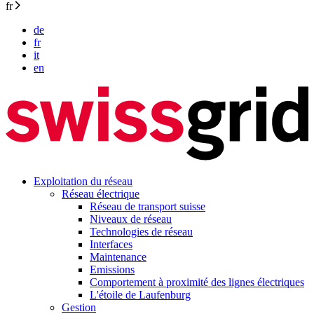
fr
de
fr
it
en
Exploitation du réseau
Réseau électrique
Réseau de transport suisse
Niveaux de réseau
Technologies de réseau
Interfaces
Maintenance
Emissions
Comportement à proximité des lignes électriques
L'étoile de Laufenburg
Gestion