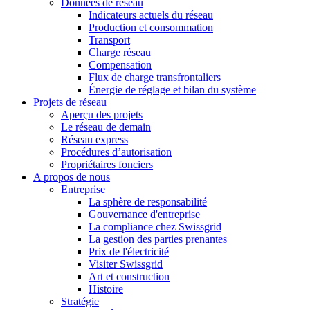
Données de réseau
Indicateurs actuels du réseau
Production et consommation
Transport
Charge réseau
Compensation
Flux de charge transfrontaliers
Énergie de réglage et bilan du système
Projets de réseau
Aperçu des projets
Le réseau de demain
Réseau express
Procédures d’autorisation
Propriétaires fonciers
A propos de nous
Entreprise
La sphère de responsabilité
Gouvernance d'entreprise
La compliance chez Swissgrid
La gestion des parties prenantes
Prix de l'électricité
Visiter Swissgrid
Art et construction
Histoire
Stratégie