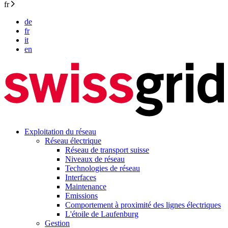
fr
de
fr
it
en
Exploitation du réseau
Réseau électrique
Réseau de transport suisse
Niveaux de réseau
Technologies de réseau
Interfaces
Maintenance
Emissions
Comportement à proximité des lignes électriques
L'étoile de Laufenburg
Gestion