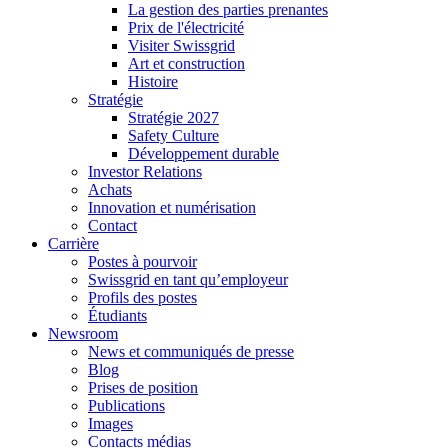
La gestion des parties prenantes
Prix de l'électricité
Visiter Swissgrid
Art et construction
Histoire
Stratégie
Stratégie 2027
Safety Culture
Développement durable
Investor Relations
Achats
Innovation et numérisation
Contact
Carrière
Postes à pourvoir
Swissgrid en tant qu’employeur
Profils des postes
Étudiants
Newsroom
News et communiqués de presse
Blog
Prises de position
Publications
Images
Contacts médias