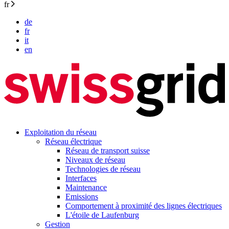
fr
de
fr
it
en
Exploitation du réseau
Réseau électrique
Réseau de transport suisse
Niveaux de réseau
Technologies de réseau
Interfaces
Maintenance
Emissions
Comportement à proximité des lignes électriques
L'étoile de Laufenburg
Gestion