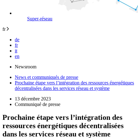
Super-réseau
fr
de
fr
it
en
Newsroom
News et communiqués de presse
Prochaine étape vers l’intégration des ressources énergétiques
décentralisées dans les services réseau et système
13 décembre 2023
Communiqué de presse
Prochaine étape vers l’intégration des
ressources énergétiques décentralisées
dans les services réseau et système