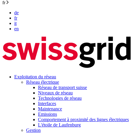
fr
de
fr
it
en
Exploitation du réseau
Réseau électrique
Réseau de transport suisse
Niveaux de réseau
Technologies de réseau
Interfaces
Maintenance
Emissions
Comportement à proximité des lignes électriques
L'étoile de Laufenburg
Gestion