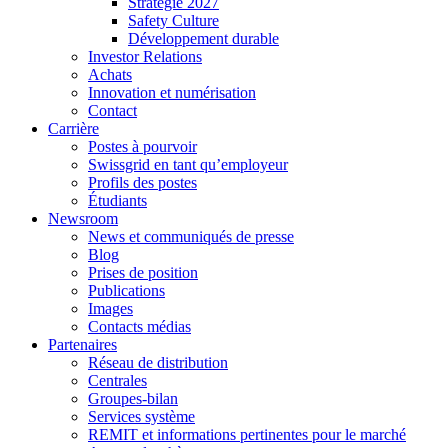
Stratégie 2027
Safety Culture
Développement durable
Investor Relations
Achats
Innovation et numérisation
Contact
Carrière
Postes à pourvoir
Swissgrid en tant qu’employeur
Profils des postes
Étudiants
Newsroom
News et communiqués de presse
Blog
Prises de position
Publications
Images
Contacts médias
Partenaires
Réseau de distribution
Centrales
Groupes-bilan
Services système
REMIT et informations pertinentes pour le marché