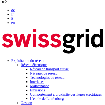
fr
de
fr
it
en
Exploitation du réseau
Réseau électrique
Réseau de transport suisse
Niveaux de réseau
Technologies de réseau
Interfaces
Maintenance
Emissions
Comportement à proximité des lignes électriques
L'étoile de Laufenburg
Gestion