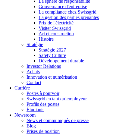
La sphère de responsabilité
Gouvernance d'entreprise
La compliance chez Swissgrid
La gestion des parties prenantes
Prix de l'électricité
Visiter Swissgrid
Art et construction
Histoire
Stratégie
Stratégie 2027
Safety Culture
Développement durable
Investor Relations
Achats
Innovation et numérisation
Contact
Carrière
Postes à pourvoir
Swissgrid en tant qu’employeur
Profils des postes
Étudiants
Newsroom
News et communiqués de presse
Blog
Prises de position