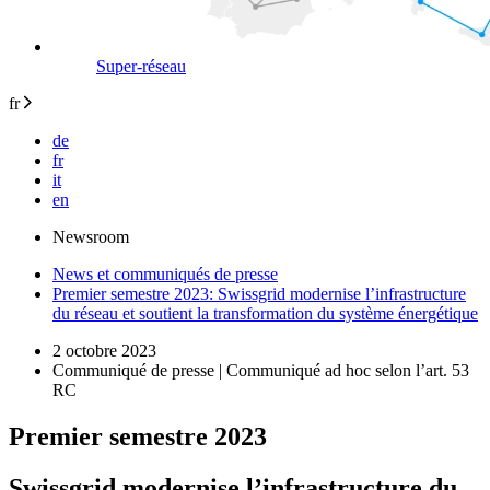
Super-réseau
fr
de
fr
it
en
Newsroom
News et communiqués de presse
Premier semestre 2023: Swissgrid modernise l’infrastructure
du réseau et soutient la transformation du système énergétique
2 octobre 2023
Communiqué de presse | Communiqué ad hoc selon l’art. 53
RC
Premier semestre 2023
Swissgrid modernise l’infrastructure du