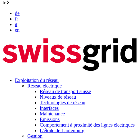
fr
de
fr
it
en
Exploitation du réseau
Réseau électrique
Réseau de transport suisse
Niveaux de réseau
Technologies de réseau
Interfaces
Maintenance
Emissions
Comportement à proximité des lignes électriques
L'étoile de Laufenburg
Gestion