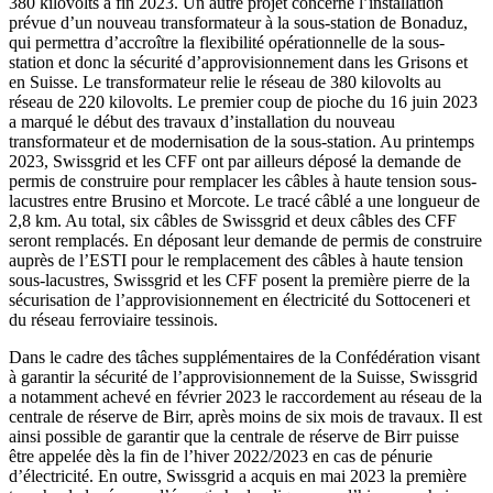
380 kilovolts à fin 2023. Un autre projet concerne l’installation
prévue d’un nouveau transformateur à la sous-station de Bonaduz,
qui permettra d’accroître la flexibilité opérationnelle de la sous-
station et donc la sécurité d’approvisionnement dans les Grisons et
en Suisse. Le transformateur relie le réseau de 380 kilovolts au
réseau de 220 kilovolts. Le premier coup de pioche du 16 juin 2023
a marqué le début des travaux d’installation du nouveau
transformateur et de modernisation de la sous-station. Au printemps
2023, Swissgrid et les CFF ont par ailleurs déposé la demande de
permis de construire pour remplacer les câbles à haute tension sous-
lacustres entre Brusino et Morcote. Le tracé câblé a une longueur de
2,8 km. Au total, six câbles de Swissgrid et deux câbles des CFF
seront remplacés. En déposant leur demande de permis de construire
auprès de l’ESTI pour le remplacement des câbles à haute tension
sous-lacustres, Swissgrid et les CFF posent la première pierre de la
sécurisation de l’approvisionnement en électricité du Sottoceneri et
du réseau ferroviaire tessinois.
Dans le cadre des tâches supplémentaires de la Confédération visant
à garantir la sécurité de l’approvisionnement de la Suisse, Swissgrid
a notamment achevé en février 2023 le raccordement au réseau de la
centrale de réserve de Birr, après moins de six mois de travaux. Il est
ainsi possible de garantir que la centrale de réserve de Birr puisse
être appelée dès la fin de l’hiver 2022/2023 en cas de pénurie
d’électricité. En outre, Swissgrid a acquis en mai 2023 la première