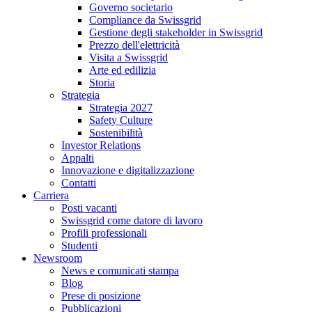
Governo societario
Compliance da Swissgrid
Gestione degli stakeholder in Swissgrid
Prezzo dell'elettricità
Visita a Swissgrid
Arte ed edilizia
Storia
Strategia
Strategia 2027
Safety Culture
Sostenibilità
Investor Relations
Appalti
Innovazione e digitalizzazione
Contatti
Carriera
Posti vacanti
Swissgrid come datore di lavoro
Profili professionali
Studenti
Newsroom
News e comunicati stampa
Blog
Prese di posizione
Pubblicazioni