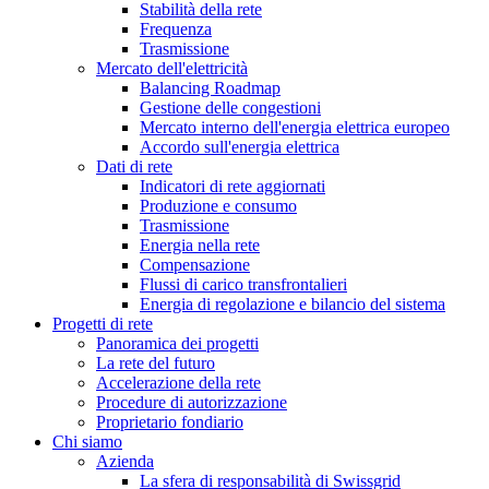
Stabilità della rete
Frequenza
Trasmissione
Mercato dell'elettricità
Balancing Roadmap
Gestione delle congestioni
Mercato interno dell'energia elettrica europeo
Accordo sull'energia elettrica
Dati di rete
Indicatori di rete aggiornati
Produzione e consumo
Trasmissione
Energia nella rete
Compensazione
Flussi di carico transfrontalieri
Energia di regolazione e bilancio del sistema
Progetti di rete
Panoramica dei progetti
La rete del futuro
Accelerazione della rete
Procedure di autorizzazione
Proprietario fondiario
Chi siamo
Azienda
La sfera di responsabilità di Swissgrid