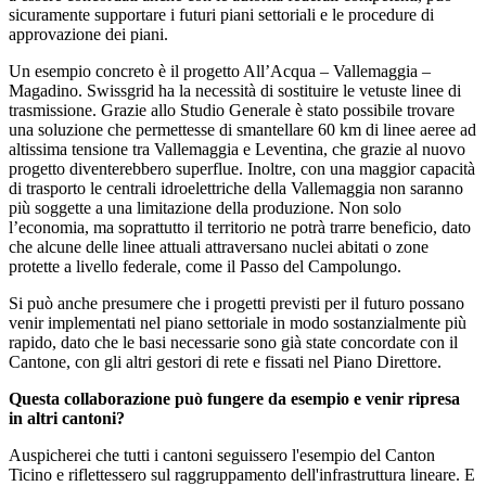
sicuramente supportare i futuri piani settoriali e le procedure di
approvazione dei piani.
Un esempio concreto è il progetto All’Acqua – Vallemaggia –
Magadino. Swissgrid ha la necessità di sostituire le vetuste linee di
trasmissione. Grazie allo Studio Generale è stato possibile trovare
una soluzione che permettesse di smantellare 60 km di linee aeree ad
altissima tensione tra Vallemaggia e Leventina, che grazie al nuovo
progetto diventerebbero superflue. Inoltre, con una maggior capacità
di trasporto le centrali idroelettriche della Vallemaggia non saranno
più soggette a una limitazione della produzione. Non solo
l’economia, ma soprattutto il territorio ne potrà trarre beneficio, dato
che alcune delle linee attuali attraversano nuclei abitati o zone
protette a livello federale, come il Passo del Campolungo.
Si può anche presumere che i progetti previsti per il futuro possano
venir implementati nel piano settoriale in modo sostanzialmente più
rapido, dato che le basi necessarie sono già state concordate con il
Cantone, con gli altri gestori di rete e fissati nel Piano Direttore.
Questa collaborazione può fungere da esempio e venir ripresa
in altri cantoni?
Auspicherei che tutti i cantoni seguissero l'esempio del Canton
Ticino e riflettessero sul raggruppamento dell'infrastruttura lineare. E