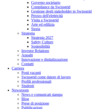
Governo societario
Compliance da Swissgrid
Gestione degli stakeholder in Swissgrid
Prezzo dell'elettricità
Visita a Swissgrid
Arte ed edilizia
Storia
Strategia
Strategia 2027
Safety Culture
Sostenibilità
Investor Relations
Appalti
Innovazione e digitalizzazione
Contatti
Carriera
Posti vacanti
Swissgrid come datore di lavoro
Profili professionali
Studenti
Newsroom
News e comunicati stampa
Blog
Prese di posizione
Pubblicazioni