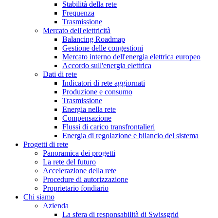
Stabilità della rete
Frequenza
Trasmissione
Mercato dell'elettricità
Balancing Roadmap
Gestione delle congestioni
Mercato interno dell'energia elettrica europeo
Accordo sull'energia elettrica
Dati di rete
Indicatori di rete aggiornati
Produzione e consumo
Trasmissione
Energia nella rete
Compensazione
Flussi di carico transfrontalieri
Energia di regolazione e bilancio del sistema
Progetti di rete
Panoramica dei progetti
La rete del futuro
Accelerazione della rete
Procedure di autorizzazione
Proprietario fondiario
Chi siamo
Azienda
La sfera di responsabilità di Swissgrid