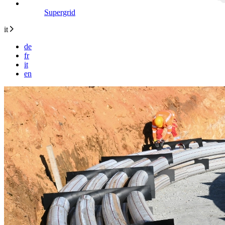
Supergrid
it
de
fr
it
en