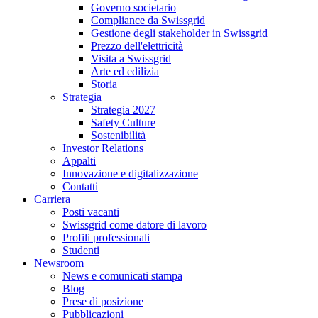
Governo societario
Compliance da Swissgrid
Gestione degli stakeholder in Swissgrid
Prezzo dell'elettricità
Visita a Swissgrid
Arte ed edilizia
Storia
Strategia
Strategia 2027
Safety Culture
Sostenibilità
Investor Relations
Appalti
Innovazione e digitalizzazione
Contatti
Carriera
Posti vacanti
Swissgrid come datore di lavoro
Profili professionali
Studenti
Newsroom
News e comunicati stampa
Blog
Prese di posizione
Pubblicazioni