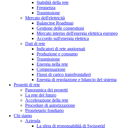
Stabilità della rete
Frequenza
Trasmissione
Mercato dell'elettricità
Balancing Roadmap
Gestione delle congestioni
Mercato interno dell'energia elettrica europeo
Accordo sull'energia elettrica
Dati di rete
Indicatori di rete aggiornati
Produzione e consumo
Trasmissione
Energia nella rete
Compensazione
Flussi di carico transfrontalieri
Energia di regolazione e bilancio del sistema
Progetti di rete
Panoramica dei progetti
La rete del futuro
Accelerazione della rete
Procedure di autorizzazione
Proprietario fondiario
Chi siamo
Azienda
La sfera di responsabilità di Swissgrid