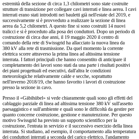
estremità della sezione di circa 1,3 chilometri sono state costruite
strutture di transizione per collegare cavi interrati e linea aerea. I cavi
interrati erano stati introdotti nei bauletti già nell'estate del 2019, e
successivamente si è provveduto a realizzare la sezione di linea
aerea da 5,2 chilometri. A questo fine si sono costruiti 14 nuovi
tralicci e si è proceduto alla posa dei conduttori. Dopo un periodo di
costruzione di circa due anni, il 19 maggio 2020 il centro di
comando della rete di Swissgrid ha allacciato la nuova linea da
380 kV alla rete di trasmissione. Da quel momento la corrente
elettrica scorre attraverso la prima linea ad altissima tensione
interrata. I fattori principali che hanno consentito di anticipare il
completamento dei lavori sono stati da una parte i risultati positivi
dei piani progettuali ed esecutivi, dall'altra le condizioni
meteorologiche relativamente calde e secche, soprattutto
nell'inverno 2018/19, che hanno favorito i lavori di costruzione
presso la sezione in cavo.
Presso il «Gäbihübel» si vede chiaramente quali sono gli effetti del
cablaggio parziale di linea ad altissima tensione 380 kV sull'assetto
paesaggistico e sull'ambiente e quali sono le difficoltà da gestire per
quanto concerne costruzione, gestione e manutenzione. Per questo
motivo Swissgrid ha previsto un supporto scientifico per la
costruzione, l'entrata in servizio e il successivo esercizio della linea
interrata. Si studiano, ad esempio, il comportamento alla temperatura
dei conduttori interrati a seconda del carico elettrico, l'andamento