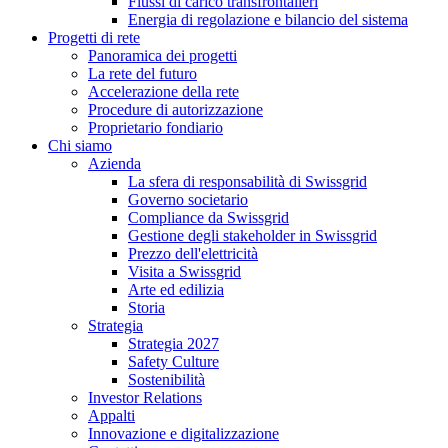
Flussi di carico transfrontalieri
Energia di regolazione e bilancio del sistema
Progetti di rete
Panoramica dei progetti
La rete del futuro
Accelerazione della rete
Procedure di autorizzazione
Proprietario fondiario
Chi siamo
Azienda
La sfera di responsabilità di Swissgrid
Governo societario
Compliance da Swissgrid
Gestione degli stakeholder in Swissgrid
Prezzo dell'elettricità
Visita a Swissgrid
Arte ed edilizia
Storia
Strategia
Strategia 2027
Safety Culture
Sostenibilità
Investor Relations
Appalti
Innovazione e digitalizzazione