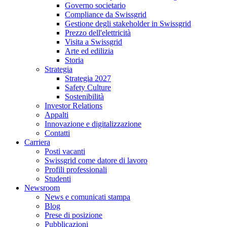
Governo societario
Compliance da Swissgrid
Gestione degli stakeholder in Swissgrid
Prezzo dell'elettricità
Visita a Swissgrid
Arte ed edilizia
Storia
Strategia
Strategia 2027
Safety Culture
Sostenibilità
Investor Relations
Appalti
Innovazione e digitalizzazione
Contatti
Carriera
Posti vacanti
Swissgrid come datore di lavoro
Profili professionali
Studenti
Newsroom
News e comunicati stampa
Blog
Prese di posizione
Pubblicazioni