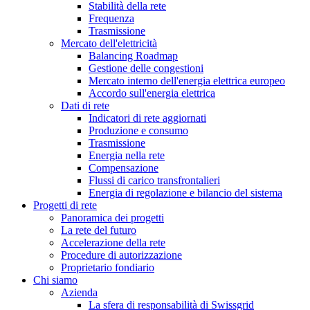
Stabilità della rete
Frequenza
Trasmissione
Mercato dell'elettricità
Balancing Roadmap
Gestione delle congestioni
Mercato interno dell'energia elettrica europeo
Accordo sull'energia elettrica
Dati di rete
Indicatori di rete aggiornati
Produzione e consumo
Trasmissione
Energia nella rete
Compensazione
Flussi di carico transfrontalieri
Energia di regolazione e bilancio del sistema
Progetti di rete
Panoramica dei progetti
La rete del futuro
Accelerazione della rete
Procedure di autorizzazione
Proprietario fondiario
Chi siamo
Azienda
La sfera di responsabilità di Swissgrid