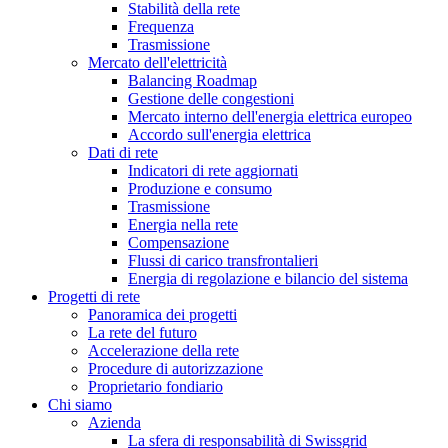
Stabilità della rete
Frequenza
Trasmissione
Mercato dell'elettricità
Balancing Roadmap
Gestione delle congestioni
Mercato interno dell'energia elettrica europeo
Accordo sull'energia elettrica
Dati di rete
Indicatori di rete aggiornati
Produzione e consumo
Trasmissione
Energia nella rete
Compensazione
Flussi di carico transfrontalieri
Energia di regolazione e bilancio del sistema
Progetti di rete
Panoramica dei progetti
La rete del futuro
Accelerazione della rete
Procedure di autorizzazione
Proprietario fondiario
Chi siamo
Azienda
La sfera di responsabilità di Swissgrid