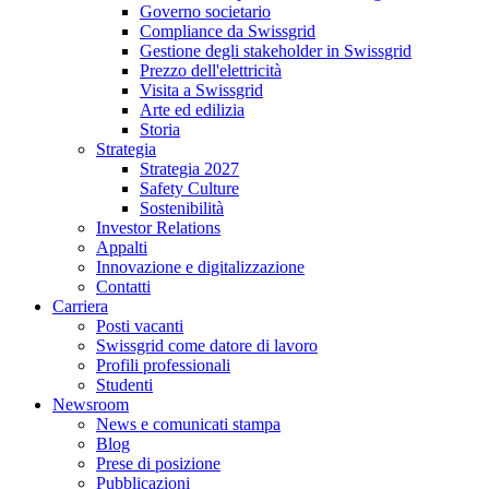
Governo societario
Compliance da Swissgrid
Gestione degli stakeholder in Swissgrid
Prezzo dell'elettricità
Visita a Swissgrid
Arte ed edilizia
Storia
Strategia
Strategia 2027
Safety Culture
Sostenibilità
Investor Relations
Appalti
Innovazione e digitalizzazione
Contatti
Carriera
Posti vacanti
Swissgrid come datore di lavoro
Profili professionali
Studenti
Newsroom
News e comunicati stampa
Blog
Prese di posizione
Pubblicazioni