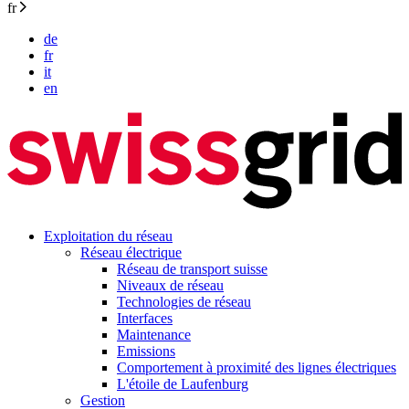
fr
de
fr
it
en
Exploitation du réseau
Réseau électrique
Réseau de transport suisse
Niveaux de réseau
Technologies de réseau
Interfaces
Maintenance
Emissions
Comportement à proximité des lignes électriques
L'étoile de Laufenburg
Gestion