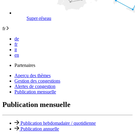
Super-réseau
fr
de
fr
it
en
Partenaires
Aperçu des thèmes
Gestion des congestions
Alertes de congestion
Publication mensuelle
Publication mensuelle
Publication hebdomadaire / quotidienne
Publication annuelle