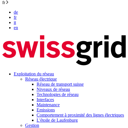
fr
de
fr
it
en
Exploitation du réseau
Réseau électrique
Réseau de transport suisse
Niveaux de réseau
Technologies de réseau
Interfaces
Maintenance
Emissions
Comportement à proximité des lignes électriques
L'étoile de Laufenburg
Gestion