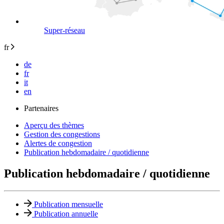
Super-réseau
fr
de
fr
it
en
Partenaires
Aperçu des thèmes
Gestion des congestions
Alertes de congestion
Publication hebdomadaire / quotidienne
Publication hebdomadaire / quotidienne
Publication mensuelle
Publication annuelle