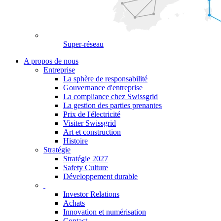
Super-réseau
A propos de nous
Entreprise
La sphère de responsabilité
Gouvernance d'entreprise
La compliance chez Swissgrid
La gestion des parties prenantes
Prix de l'électricité
Visiter Swissgrid
Art et construction
Histoire
Stratégie
Stratégie 2027
Safety Culture
Développement durable
Investor Relations
Achats
Innovation et numérisation
Contact