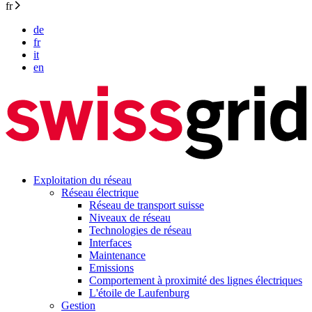
fr
de
fr
it
en
Exploitation du réseau
Réseau électrique
Réseau de transport suisse
Niveaux de réseau
Technologies de réseau
Interfaces
Maintenance
Emissions
Comportement à proximité des lignes électriques
L'étoile de Laufenburg
Gestion