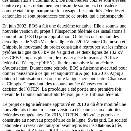
des installations à courant fort. De nombreuses voix se sont élevées
contre ce projet, notamment en raison de son impact considéré
comme étant trop marqué sur le paysage. Les autorités fédérales et
cantonales se sont prononcées contre ce projet, qui a été suspendu.
En juin 2002, EOS a fait une deuxième tentative. Elle a soumis une
nouvelle version du projet à l’Inspection fédérale des installations à
courant fort (ESTI) pour approbation. Outre la construction des
deux lignes de 380 kV et de la ligne de 220 kV entre Chamoson et
Chippis, la nouveauté du projet consistait à regrouper sur les mêmes
pylônes la ligne de 65 kV de Valgrid et les deux lignes de 132 kV
des CFF. Cinq ans plus tard, le dossier a été transmis à l’Office
fédéral de l’énergie (OFEN) afin de poursuivre la procédure
d’autorisation. Durant cette période, EOS a fusionné avec Atel pour
donner naissance à ce qui est aujourd’hui Alpiq. En 2010, Alpiq a
obtenu l’autorisation de construire la ligne aérienne entre Chamoson
et Chippis. Cependant, des recours ont été déposés contre la
décision de l’OFEN. La procédure a été portée une première fois
devant le Tribunal administratif fédéral, puis le Tribunal fédéral.
Le projet de ligne aérienne approuvé en 2010 a dû être modifié une
nouvelle fois et une troisième version a été soumise aux autorités
fédérales compétentes. En 2015, l’OFEN a délivré le permis de
construire au nouveau propriétaire de la ligne, Swissgrid. La société
nationale du réseau de transport avait repris les installations à très
haute tension d’Alpiq en 2013, sur la base de la loi sur