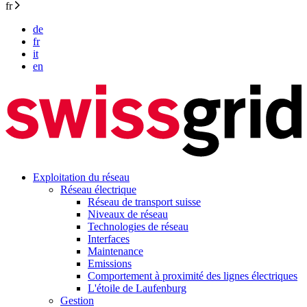
fr
de
fr
it
en
Exploitation du réseau
Réseau électrique
Réseau de transport suisse
Niveaux de réseau
Technologies de réseau
Interfaces
Maintenance
Emissions
Comportement à proximité des lignes électriques
L'étoile de Laufenburg
Gestion