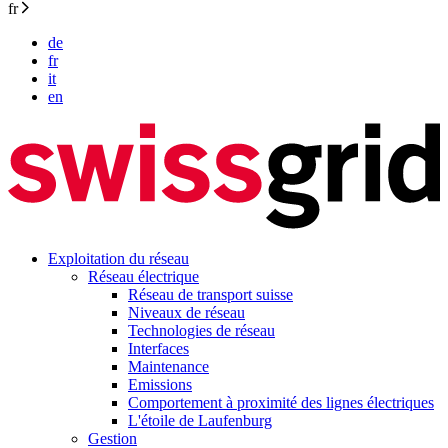
fr
de
fr
it
en
Exploitation du réseau
Réseau électrique
Réseau de transport suisse
Niveaux de réseau
Technologies de réseau
Interfaces
Maintenance
Emissions
Comportement à proximité des lignes électriques
L'étoile de Laufenburg
Gestion