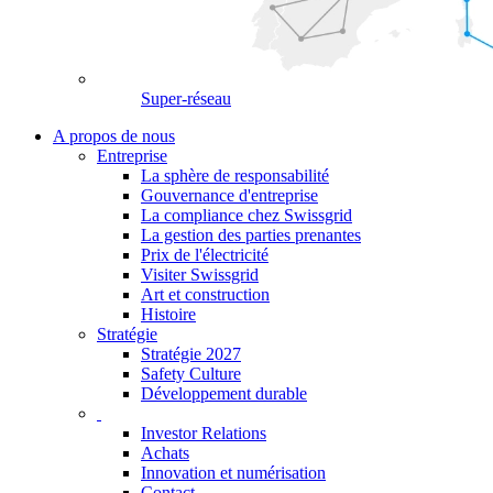
Super-réseau
A propos de nous
Entreprise
La sphère de responsabilité
Gouvernance d'entreprise
La compliance chez Swissgrid
La gestion des parties prenantes
Prix de l'électricité
Visiter Swissgrid
Art et construction
Histoire
Stratégie
Stratégie 2027
Safety Culture
Développement durable
Investor Relations
Achats
Innovation et numérisation
Contact