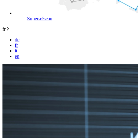
Super-réseau
fr
de
fr
it
en