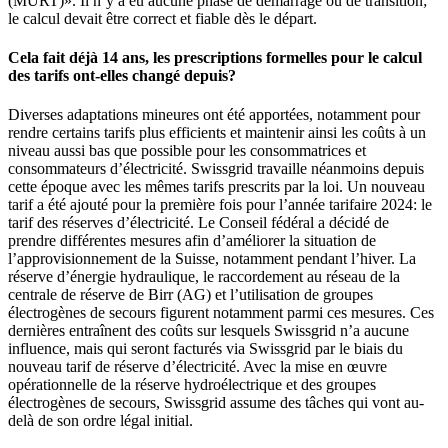
(MURT)». Il n’y a eu aucune phase de démarrage ou de transition;
le calcul devait être correct et fiable dès le départ.
Cela fait déjà 14 ans, les prescriptions formelles pour le calcul
des tarifs ont-elles changé depuis?
Diverses adaptations mineures ont été apportées, notamment pour
rendre certains tarifs plus efficients et maintenir ainsi les coûts à un
niveau aussi bas que possible pour les consommatrices et
consommateurs d’électricité. Swissgrid travaille néanmoins depuis
cette époque avec les mêmes tarifs prescrits par la loi. Un nouveau
tarif a été ajouté pour la première fois pour l’année tarifaire 2024: le
tarif des réserves d’électricité. Le Conseil fédéral a décidé de
prendre différentes mesures afin d’améliorer la situation de
l’approvisionnement de la Suisse, notamment pendant l’hiver. La
réserve d’énergie hydraulique, le raccordement au réseau de la
centrale de réserve de Birr (AG) et l’utilisation de groupes
électrogènes de secours figurent notamment parmi ces mesures. Ces
dernières entraînent des coûts sur lesquels Swissgrid n’a aucune
influence, mais qui seront facturés via Swissgrid par le biais du
nouveau tarif de réserve d’électricité. Avec la mise en œuvre
opérationnelle de la réserve hydroélectrique et des groupes
électrogènes de secours, Swissgrid assume des tâches qui vont au-
delà de son ordre légal initial.