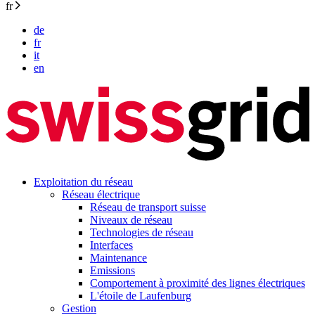
fr
de
fr
it
en
Exploitation du réseau
Réseau électrique
Réseau de transport suisse
Niveaux de réseau
Technologies de réseau
Interfaces
Maintenance
Emissions
Comportement à proximité des lignes électriques
L'étoile de Laufenburg
Gestion