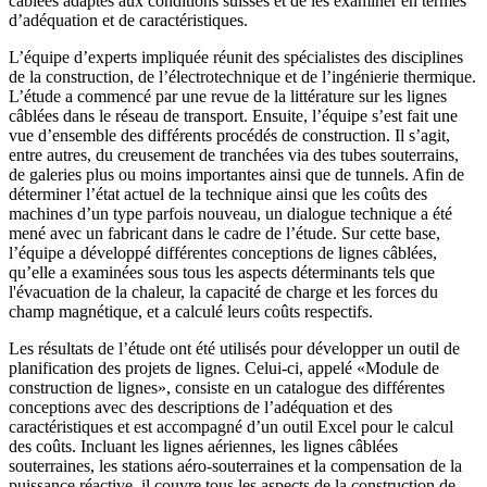
câblées adaptés aux conditions suisses et de les examiner en termes
d’adéquation et de caractéristiques.
L’équipe d’experts impliquée réunit des spécialistes des disciplines
de la construction, de l’électrotechnique et de l’ingénierie thermique.
L’étude a commencé par une revue de la littérature sur les lignes
câblées dans le réseau de transport. Ensuite, l’équipe s’est fait une
vue d’ensemble des différents procédés de construction. Il s’agit,
entre autres, du creusement de tranchées via des tubes souterrains,
de galeries plus ou moins importantes ainsi que de tunnels. Afin de
déterminer l’état actuel de la technique ainsi que les coûts des
machines d’un type parfois nouveau, un dialogue technique a été
mené avec un fabricant dans le cadre de l’étude. Sur cette base,
l’équipe a développé différentes conceptions de lignes câblées,
qu’elle a examinées sous tous les aspects déterminants tels que
l'évacuation de la chaleur, la capacité de charge et les forces du
champ magnétique, et a calculé leurs coûts respectifs.
Les résultats de l’étude ont été utilisés pour développer un outil de
planification des projets de lignes. Celui-ci, appelé «Module de
construction de lignes», consiste en un catalogue des différentes
conceptions avec des descriptions de l’adéquation et des
caractéristiques et est accompagné d’un outil Excel pour le calcul
des coûts. Incluant les lignes aériennes, les lignes câblées
souterraines, les stations aéro-souterraines et la compensation de la
puissance réactive, il couvre tous les aspects de la construction de