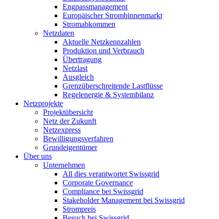
Engpassmanagement
Europäischer Strombinnenmarkt
Stromabkommen
Netzdaten
Aktuelle Netzkennzahlen
Produktion und Verbrauch
Übertragung
Netzlast
Ausgleich
Grenzüberschreitende Lastflüsse
Regelenergie & Systembilanz
Netzprojekte
Projektübersicht
Netz der Zukunft
Netzexpress
Bewilligungsverfahren
Grundeigentümer
Über uns
Unternehmen
All dies verantwortet Swissgrid
Corporate Governance
Compliance bei Swissgrid
Stakeholder Management bei Swissgrid
Strompreis
Besuch bei Swissgrid