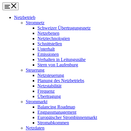
Netzbetrieb
Stromnetz
Schweizer Übertragungsnetz
Netzebenen
Netztechnologien
Schnittstellen
Unterhalt
Emissionen
Verhalten in Leitungsnähe
Stern von Laufenburg
Steuerung
Netzsteuerung
Planung des Netzbetriebs
Netzstabilität
Frequenz
Übertragung
Strommarkt
Balancing Roadmap
Engpassmanagement
Europäischer Strombinnenmarkt
Stromabkommen
Netzdaten