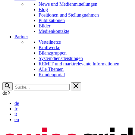
News und Medienmitteilungen
Blog
Positionen und Stellungnahmen
Publikationen
Bilder
Medienkontakte
Partner
Verteilnetze
Kraftwerke
Bilanzgruppen
Systemdienstleistungen
REMIT und marktrelevante Informationen
Alle Themen
Kundenportal
de
de
fr
it
en