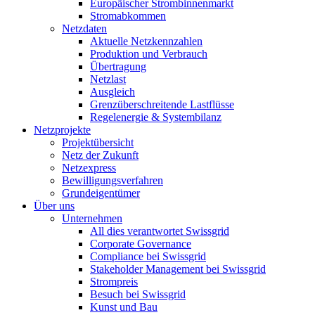
Europäischer Strombinnenmarkt
Stromabkommen
Netzdaten
Aktuelle Netzkennzahlen
Produktion und Verbrauch
Übertragung
Netzlast
Ausgleich
Grenzüberschreitende Lastflüsse
Regelenergie & Systembilanz
Netzprojekte
Projektübersicht
Netz der Zukunft
Netzexpress
Bewilligungsverfahren
Grundeigentümer
Über uns
Unternehmen
All dies verantwortet Swissgrid
Corporate Governance
Compliance bei Swissgrid
Stakeholder Management bei Swissgrid
Strompreis
Besuch bei Swissgrid
Kunst und Bau