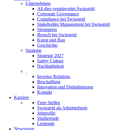
Unternehmen
All dies verantwortet Swissgrid
Corporate Governance
Compliance bei Swissgrid
Stakeholder Management bei Swissgrid
Strompreis
Besuch bei Swissgrid
Kunst und Bau
Geschichte
Strategie
Strategie 2027
Safety Culture
Nachhaltigkeit
Investor Relations
Beschaffung
Innovation und Digitalisierung
Kontakt
Karriere
Freie Stellen
Swissgrid als Arbeitgeberin
Jobprofile
Studierende
Lernende
Newsroom