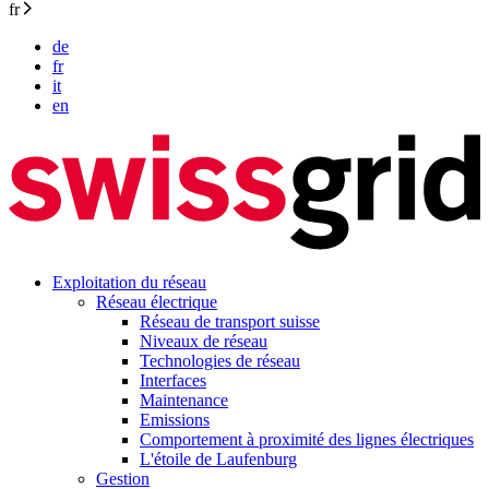
fr
de
fr
it
en
Exploitation du réseau
Réseau électrique
Réseau de transport suisse
Niveaux de réseau
Technologies de réseau
Interfaces
Maintenance
Emissions
Comportement à proximité des lignes électriques
L'étoile de Laufenburg
Gestion