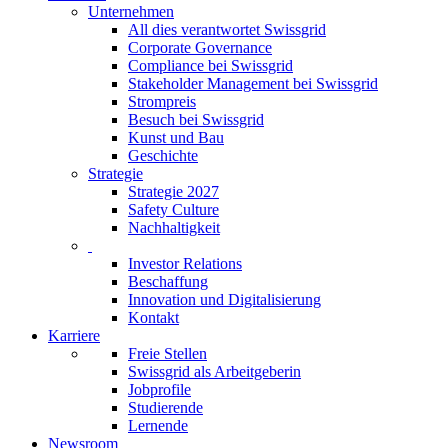
Unternehmen
All dies verantwortet Swissgrid
Corporate Governance
Compliance bei Swissgrid
Stakeholder Management bei Swissgrid
Strompreis
Besuch bei Swissgrid
Kunst und Bau
Geschichte
Strategie
Strategie 2027
Safety Culture
Nachhaltigkeit
Investor Relations
Beschaffung
Innovation und Digitalisierung
Kontakt
Karriere
Freie Stellen
Swissgrid als Arbeitgeberin
Jobprofile
Studierende
Lernende
Newsroom