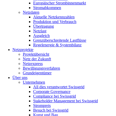
Europäischer Strombinnenmarkt
Stromabkommen
Netzdaten
Aktuelle Netzkennzahlen
Produktion und Verbrauch
Übertragung
Netzlast
Ausgleich
Grenzüberschreitende Lastflüsse
Regelenergie & Systembilanz
Netzprojekte
Projektübersicht
Netz der Zukunft
Netzexpress
Bewilligungsverfahren
Grundeigentümer
Über uns
Unternehmen
All dies verantwortet Swissgrid
Corporate Governance
Compliance bei Swissgrid
Stakeholder Management bei Swissgrid
Strompreis
Besuch bei Swissgrid
Kunst und Bau