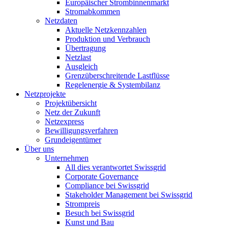
Europäischer Strombinnenmarkt
Stromabkommen
Netzdaten
Aktuelle Netzkennzahlen
Produktion und Verbrauch
Übertragung
Netzlast
Ausgleich
Grenzüberschreitende Lastflüsse
Regelenergie & Systembilanz
Netzprojekte
Projektübersicht
Netz der Zukunft
Netzexpress
Bewilligungsverfahren
Grundeigentümer
Über uns
Unternehmen
All dies verantwortet Swissgrid
Corporate Governance
Compliance bei Swissgrid
Stakeholder Management bei Swissgrid
Strompreis
Besuch bei Swissgrid
Kunst und Bau