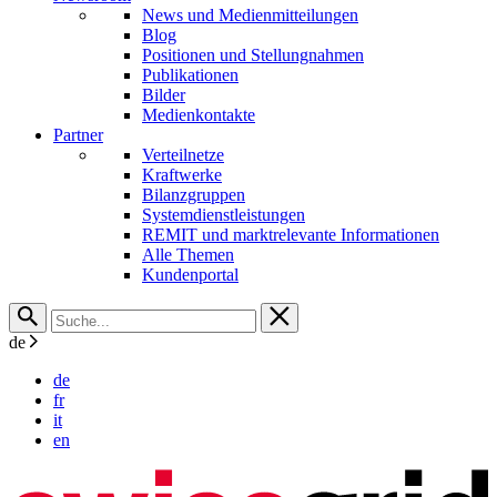
News und Medienmitteilungen
Blog
Positionen und Stellungnahmen
Publikationen
Bilder
Medienkontakte
Partner
Verteilnetze
Kraftwerke
Bilanzgruppen
Systemdienstleistungen
REMIT und marktrelevante Informationen
Alle Themen
Kundenportal
de
de
fr
it
en