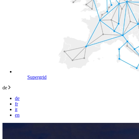
Supergrid
de
de
fr
it
en