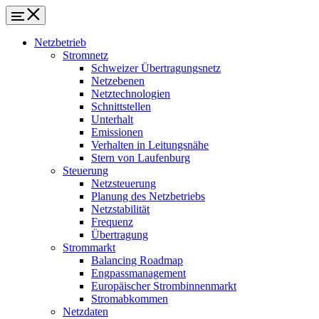
Netzbetrieb
Stromnetz
Schweizer Übertragungsnetz
Netzebenen
Netztechnologien
Schnittstellen
Unterhalt
Emissionen
Verhalten in Leitungsnähe
Stern von Laufenburg
Steuerung
Netzsteuerung
Planung des Netzbetriebs
Netzstabilität
Frequenz
Übertragung
Strommarkt
Balancing Roadmap
Engpassmanagement
Europäischer Strombinnenmarkt
Stromabkommen
Netzdaten