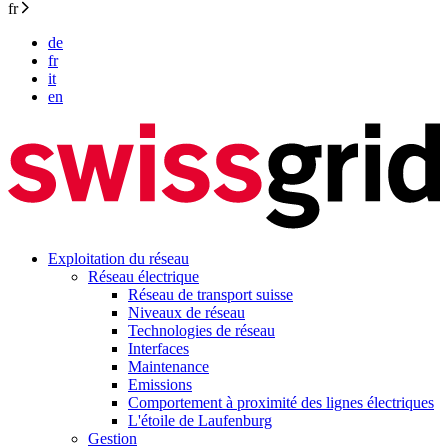
fr
de
fr
it
en
Exploitation du réseau
Réseau électrique
Réseau de transport suisse
Niveaux de réseau
Technologies de réseau
Interfaces
Maintenance
Emissions
Comportement à proximité des lignes électriques
L'étoile de Laufenburg
Gestion