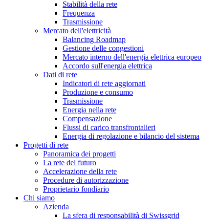
Stabilità della rete
Frequenza
Trasmissione
Mercato dell'elettricità
Balancing Roadmap
Gestione delle congestioni
Mercato interno dell'energia elettrica europeo
Accordo sull'energia elettrica
Dati di rete
Indicatori di rete aggiornati
Produzione e consumo
Trasmissione
Energia nella rete
Compensazione
Flussi di carico transfrontalieri
Energia di regolazione e bilancio del sistema
Progetti di rete
Panoramica dei progetti
La rete del futuro
Accelerazione della rete
Procedure di autorizzazione
Proprietario fondiario
Chi siamo
Azienda
La sfera di responsabilità di Swissgrid