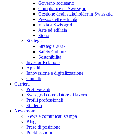
Governo societario
Compliance da Swissgrid
Gestione degli stakeholder in Swissgrid
Prezzo dell'elettricità
Visita a Swissgrid
Arte ed edilizia
Storia
Strategia
Strategia 2027
Safety Culture
Sostenibilità
Investor Relations
Appalti
Innovazione e digitalizzazione
Contatti
Carriera
Posti vacanti
Swissgrid come datore di lavoro
Profili professionali
Studenti
Newsroom
News e comunicati stampa
Blog
Prese di posizione
Pubblicazioni