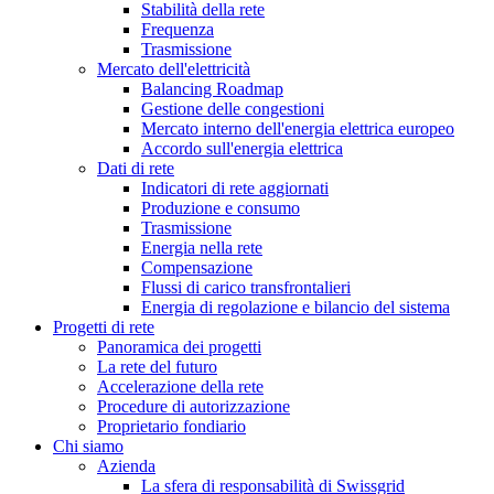
Stabilità della rete
Frequenza
Trasmissione
Mercato dell'elettricità
Balancing Roadmap
Gestione delle congestioni
Mercato interno dell'energia elettrica europeo
Accordo sull'energia elettrica
Dati di rete
Indicatori di rete aggiornati
Produzione e consumo
Trasmissione
Energia nella rete
Compensazione
Flussi di carico transfrontalieri
Energia di regolazione e bilancio del sistema
Progetti di rete
Panoramica dei progetti
La rete del futuro
Accelerazione della rete
Procedure di autorizzazione
Proprietario fondiario
Chi siamo
Azienda
La sfera di responsabilità di Swissgrid