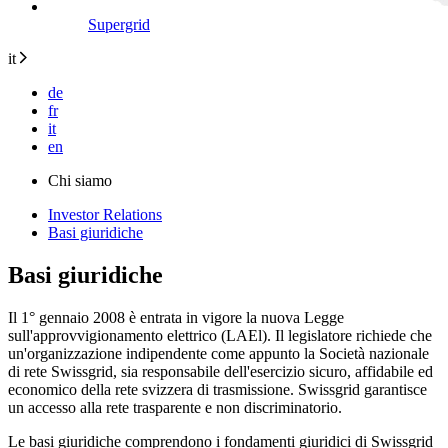
Supergrid
it
de
fr
it
en
Chi siamo
Investor Relations
Basi giuridiche
Basi giuridiche
Il 1° gennaio 2008 è entrata in vigore la nuova Legge
sull'approvvigionamento elettrico (LAEl). Il legislatore richiede che
un'organizzazione indipendente come appunto la Società nazionale
di rete Swissgrid, sia responsabile dell'esercizio sicuro, affidabile ed
economico della rete svizzera di trasmissione. Swissgrid garantisce
un accesso alla rete trasparente e non discriminatorio.
Le basi giuridiche comprendono i fondamenti giuridici di Swissgrid