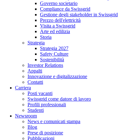
Governo societario
Compliance da Swissgrid
Gestione degli stakeholder in Swissgrid
Prezzo dell'elettricità
Visita a Swissgrid
Arte ed edilizia
Storia
Strategia
Strategia 2027
Safety Culture
Sostenibilità
Investor Relations
Appalti
Innovazione e digitalizzazione
Contatti
Carriera
Posti vacanti
Swissgrid come datore di lavoro
Profili professionali
Studenti
Newsroom
News e comunicati stampa
Blog
Prese di posizione
Pubblicazioni