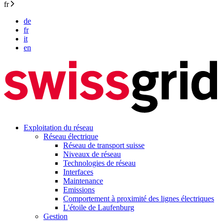
fr
de
fr
it
en
Exploitation du réseau
Réseau électrique
Réseau de transport suisse
Niveaux de réseau
Technologies de réseau
Interfaces
Maintenance
Emissions
Comportement à proximité des lignes électriques
L'étoile de Laufenburg
Gestion