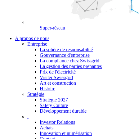
Super-réseau
A propos de nous
Entreprise
La sphère de responsabilité
Gouvernance d'entreprise
La compliance chez Swissgrid
La gestion des parties prenantes
Prix de l'électricité
Visiter Swissgrid
Art et construction
Histoire
Stratégie
Stratégie 2027
Safety Culture
Développement durable
Investor Relations
Achats
Innovation et numérisation
Contact