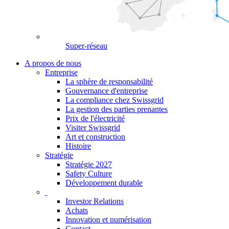
Super-réseau
A propos de nous
Entreprise
La sphère de responsabilité
Gouvernance d'entreprise
La compliance chez Swissgrid
La gestion des parties prenantes
Prix de l'électricité
Visiter Swissgrid
Art et construction
Histoire
Stratégie
Stratégie 2027
Safety Culture
Développement durable
Investor Relations
Achats
Innovation et numérisation
Contact