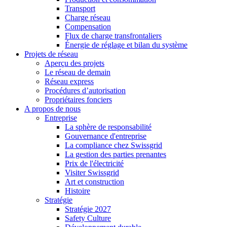
Transport
Charge réseau
Compensation
Flux de charge transfrontaliers
Énergie de réglage et bilan du système
Projets de réseau
Aperçu des projets
Le réseau de demain
Réseau express
Procédures d’autorisation
Propriétaires fonciers
A propos de nous
Entreprise
La sphère de responsabilité
Gouvernance d'entreprise
La compliance chez Swissgrid
La gestion des parties prenantes
Prix de l'électricité
Visiter Swissgrid
Art et construction
Histoire
Stratégie
Stratégie 2027
Safety Culture