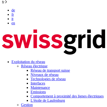
fr
de
fr
it
en
Exploitation du réseau
Réseau électrique
Réseau de transport suisse
Niveaux de réseau
Technologies de réseau
Interfaces
Maintenance
Emissions
Comportement à proximité des lignes électriques
L'étoile de Laufenburg
Gestion