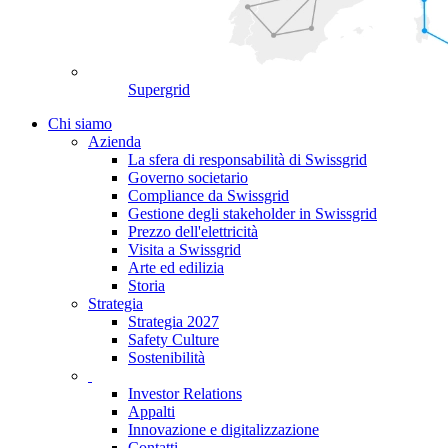
Supergrid
Chi siamo
Azienda
La sfera di responsabilità di Swissgrid
Governo societario
Compliance da Swissgrid
Gestione degli stakeholder in Swissgrid
Prezzo dell'elettricità
Visita a Swissgrid
Arte ed edilizia
Storia
Strategia
Strategia 2027
Safety Culture
Sostenibilità
Investor Relations
Appalti
Innovazione e digitalizzazione
Contatti