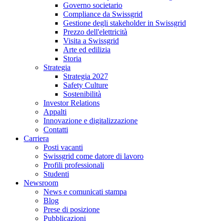
Governo societario
Compliance da Swissgrid
Gestione degli stakeholder in Swissgrid
Prezzo dell'elettricità
Visita a Swissgrid
Arte ed edilizia
Storia
Strategia
Strategia 2027
Safety Culture
Sostenibilità
Investor Relations
Appalti
Innovazione e digitalizzazione
Contatti
Carriera
Posti vacanti
Swissgrid come datore di lavoro
Profili professionali
Studenti
Newsroom
News e comunicati stampa
Blog
Prese di posizione
Pubblicazioni