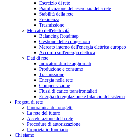
Esercizio di rete
Pianificazione dell'esercizio della rete
Stabilità della rete
Frequenza
Trasmissione
Mercato dell'elettricità
Balancing Roadmap
Gestione delle congestioni
Mercato interno dell'energia elettrica europeo
Accordo sull'energia elettrica
Dati di rete
Indicatori di rete aggiornati
Produzione e consumo
Trasmissione
Energia nella rete
Compensazione
Flussi di carico transfrontalieri
Energia di regolazione e bilancio del sistema
Progetti di rete
Panoramica dei progetti
La rete del futuro
Accelerazione della rete
Procedure di autorizzazione
Proprietario fondiario
Chi siamo