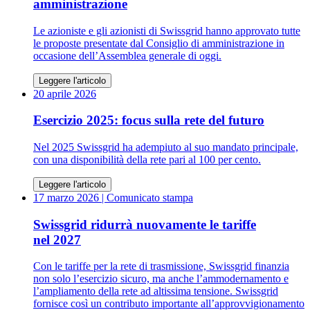
amministrazione
Le azioniste e gli azionisti di Swissgrid hanno approvato tutte
le proposte presentate dal Consiglio di amministrazione in
occasione dell’Assemblea generale di oggi.
Leggere l'articolo
20 aprile 2026
Esercizio 2025: focus sulla rete del futuro
Nel 2025 Swissgrid ha adempiuto al suo mandato principale,
con una disponibilità della rete pari al 100 per cento.
Leggere l'articolo
17 marzo 2026
| Comunicato stampa
Swissgrid ridurrà nuovamente le tariffe
nel 2027
Con le tariffe per la rete di trasmissione, Swissgrid finanzia
non solo l’esercizio sicuro, ma anche l’ammodernamento e
l’ampliamento della rete ad altissima tensione. Swissgrid
fornisce così un contributo importante all’approvvigionamento