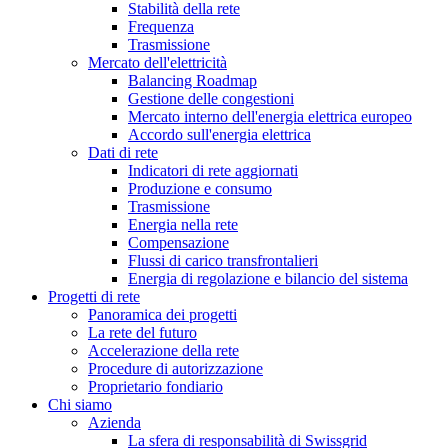
Stabilità della rete
Frequenza
Trasmissione
Mercato dell'elettricità
Balancing Roadmap
Gestione delle congestioni
Mercato interno dell'energia elettrica europeo
Accordo sull'energia elettrica
Dati di rete
Indicatori di rete aggiornati
Produzione e consumo
Trasmissione
Energia nella rete
Compensazione
Flussi di carico transfrontalieri
Energia di regolazione e bilancio del sistema
Progetti di rete
Panoramica dei progetti
La rete del futuro
Accelerazione della rete
Procedure di autorizzazione
Proprietario fondiario
Chi siamo
Azienda
La sfera di responsabilità di Swissgrid