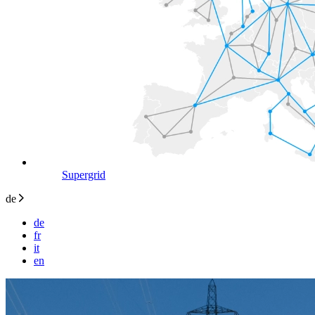
Supergrid
de
de
fr
it
en