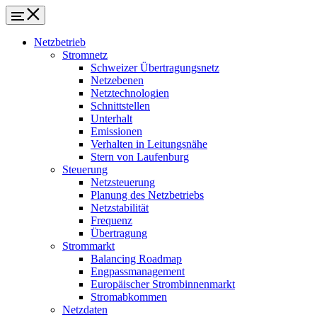
Netzbetrieb
Stromnetz
Schweizer Übertragungsnetz
Netzebenen
Netztechnologien
Schnittstellen
Unterhalt
Emissionen
Verhalten in Leitungsnähe
Stern von Laufenburg
Steuerung
Netzsteuerung
Planung des Netzbetriebs
Netzstabilität
Frequenz
Übertragung
Strommarkt
Balancing Roadmap
Engpassmanagement
Europäischer Strombinnenmarkt
Stromabkommen
Netzdaten