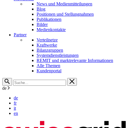
News und Medienmitteilungen
Blog
Positionen und Stellungnahmen
Publikationen
Bilder
Medienkontakte
Partner
Verteilnetze
Kraftwerke
Bilanzgruppen
Systemdienstleistungen
REMIT und marktrelevante Informationen
Alle Themen
Kundenportal
de
de
fr
it
en