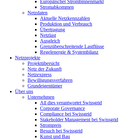
Europäischer Strombinnenmarkt
Stromabkommen
Netzdaten
Aktuelle Netzkennzahlen
Produktion und Verbrauch
Übertragung
Netzlast
Ausgleich
Grenzüberschreitende Lastflüsse
Regelenergie & Systembilanz
Netzprojekte
Projektübersicht
Netz der Zukunft
Netzexpress
Bewilligungsverfahren
Grundeigentümer
Über uns
Unternehmen
All dies verantwortet Swissgrid
Corporate Governance
Compliance bei Swissgrid
Stakeholder Management bei Swissgrid
Strompreis
Besuch bei Swissgrid
Kunst und Bau