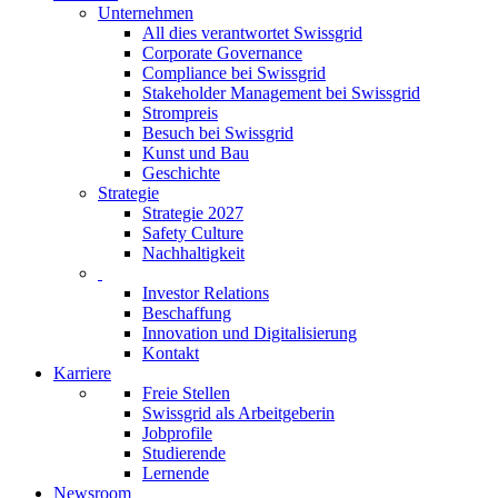
Unternehmen
All dies verantwortet Swissgrid
Corporate Governance
Compliance bei Swissgrid
Stakeholder Management bei Swissgrid
Strompreis
Besuch bei Swissgrid
Kunst und Bau
Geschichte
Strategie
Strategie 2027
Safety Culture
Nachhaltigkeit
Investor Relations
Beschaffung
Innovation und Digitalisierung
Kontakt
Karriere
Freie Stellen
Swissgrid als Arbeitgeberin
Jobprofile
Studierende
Lernende
Newsroom