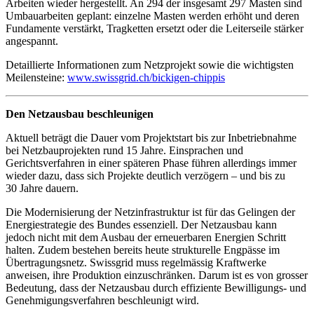
Arbeiten wieder hergestellt. An 294 der insgesamt 297 Masten sind
Umbauarbeiten geplant: einzelne Masten werden erhöht und deren
Fundamente verstärkt, Tragketten ersetzt oder die Leiterseile stärker
angespannt.
Detaillierte Informationen zum Netzprojekt sowie die wichtigsten
Meilensteine:
www.swissgrid.ch/bickigen-chippis
Den Netzausbau beschleunigen
Aktuell beträgt die Dauer vom Projektstart bis zur Inbetriebnahme
bei Netzbauprojekten rund 15 Jahre. Einsprachen und
Gerichtsverfahren in einer späteren Phase führen allerdings immer
wieder dazu, dass sich Projekte deutlich verzögern – und bis zu
30 Jahre dauern.
Die Modernisierung der Netzinfrastruktur ist für das Gelingen der
Energiestrategie des Bundes essenziell. Der Netzausbau kann
jedoch nicht mit dem Ausbau der erneuerbaren Energien Schritt
halten. Zudem bestehen bereits heute strukturelle Engpässe im
Übertragungsnetz. Swissgrid muss regelmässig Kraftwerke
anweisen, ihre Produktion einzuschränken. Darum ist es von grosser
Bedeutung, dass der Netzausbau durch effiziente Bewilligungs- und
Genehmigungsverfahren beschleunigt wird.