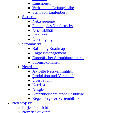
Emissionen
Verhalten in Leitungsnähe
Stern von Laufenburg
Steuerung
Netzsteuerung
Planung des Netzbetriebs
Netzstabilität
Frequenz
Übertragung
Strommarkt
Balancing Roadmap
Engpassmanagement
Europäischer Strombinnenmarkt
Stromabkommen
Netzdaten
Aktuelle Netzkennzahlen
Produktion und Verbrauch
Übertragung
Netzlast
Ausgleich
Grenzüberschreitende Lastflüsse
Regelenergie & Systembilanz
Netzprojekte
Projektübersicht
Netz der Zukunft