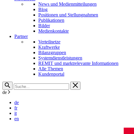
News und Medienmitteilungen
Blog
Positionen und Stellungnahmen
Publikationen
Bilder
Medienkontakte
Partner
Verteilnetze
Kraftwerke
Bilanzgruppen
Systemdienstleistungen
REMIT und marktrelevante Informationen
Alle Themen
Kundenportal
de
de
fr
it
en