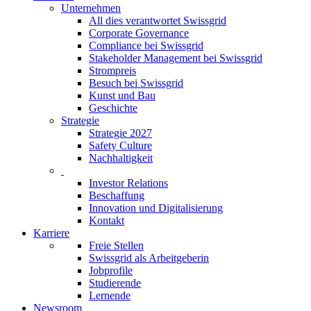
Unternehmen
All dies verantwortet Swissgrid
Corporate Governance
Compliance bei Swissgrid
Stakeholder Management bei Swissgrid
Strompreis
Besuch bei Swissgrid
Kunst und Bau
Geschichte
Strategie
Strategie 2027
Safety Culture
Nachhaltigkeit
Investor Relations
Beschaffung
Innovation und Digitalisierung
Kontakt
Karriere
Freie Stellen
Swissgrid als Arbeitgeberin
Jobprofile
Studierende
Lernende
Newsroom