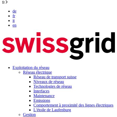
fr
de
fr
it
en
Exploitation du réseau
Réseau électrique
Réseau de transport suisse
Niveaux de réseau
Technologies de réseau
Interfaces
Maintenance
Emissions
Comportement à proximité des lignes électriques
L'étoile de Laufenburg
Gestion