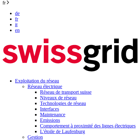
fr
de
fr
it
en
Exploitation du réseau
Réseau électrique
Réseau de transport suisse
Niveaux de réseau
Technologies de réseau
Interfaces
Maintenance
Emissions
Comportement à proximité des lignes électriques
L'étoile de Laufenburg
Gestion