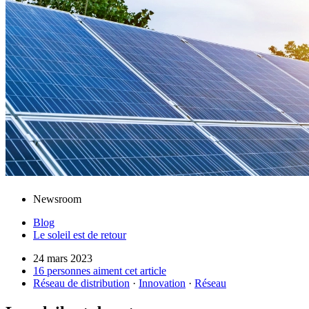
Newsroom
Blog
Le soleil est de retour
24 mars 2023
16 personnes aiment cet article
Réseau de distribution
·
Innovation
·
Réseau