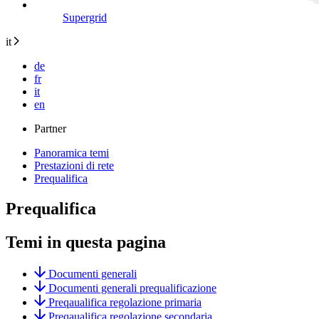
Supergrid
it
de
fr
it
en
Partner
Panoramica temi
Prestazioni di rete
Prequalifica
Prequalifica
Temi in questa pagina
Documenti generali
Documenti generali prequalificazione
Preqaualifica regolazione primaria
Preqaualifica regolazione secondaria