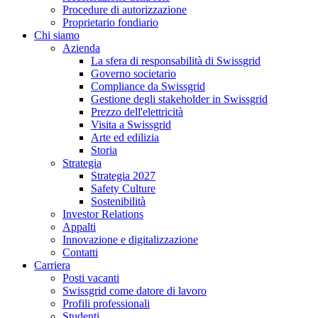
Procedure di autorizzazione
Proprietario fondiario
Chi siamo
Azienda
La sfera di responsabilità di Swissgrid
Governo societario
Compliance da Swissgrid
Gestione degli stakeholder in Swissgrid
Prezzo dell'elettricità
Visita a Swissgrid
Arte ed edilizia
Storia
Strategia
Strategia 2027
Safety Culture
Sostenibilità
Investor Relations
Appalti
Innovazione e digitalizzazione
Contatti
Carriera
Posti vacanti
Swissgrid come datore di lavoro
Profili professionali
Studenti