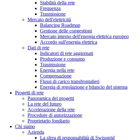
Stabilità della rete
Frequenza
Trasmissione
Mercato dell'elettricità
Balancing Roadmap
Gestione delle congestioni
Mercato interno dell'energia elettrica europeo
Accordo sull'energia elettrica
Dati di rete
Indicatori di rete aggiornati
Produzione e consumo
Trasmissione
Energia nella rete
Compensazione
Flussi di carico transfrontalieri
Energia di regolazione e bilancio del sistema
Progetti di rete
Panoramica dei progetti
La rete del futuro
Accelerazione della rete
Procedure di autorizzazione
Proprietario fondiario
Chi siamo
Azienda
La sfera di responsabilità di Swissgrid