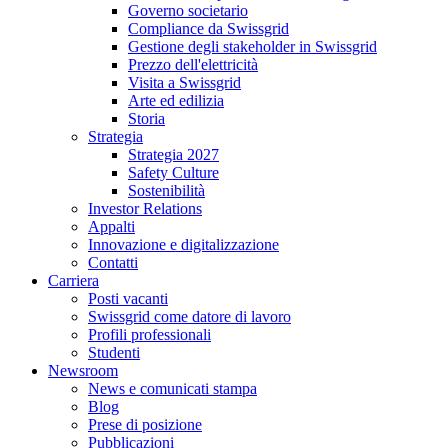
Governo societario
Compliance da Swissgrid
Gestione degli stakeholder in Swissgrid
Prezzo dell'elettricità
Visita a Swissgrid
Arte ed edilizia
Storia
Strategia
Strategia 2027
Safety Culture
Sostenibilità
Investor Relations
Appalti
Innovazione e digitalizzazione
Contatti
Carriera
Posti vacanti
Swissgrid come datore di lavoro
Profili professionali
Studenti
Newsroom
News e comunicati stampa
Blog
Prese di posizione
Pubblicazioni