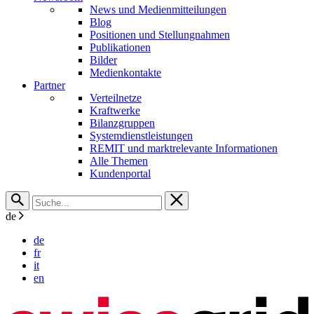
News und Medienmitteilungen
Blog
Positionen und Stellungnahmen
Publikationen
Bilder
Medienkontakte
Partner
Verteilnetze
Kraftwerke
Bilanzgruppen
Systemdienstleistungen
REMIT und marktrelevante Informationen
Alle Themen
Kundenportal
de
de
fr
it
en