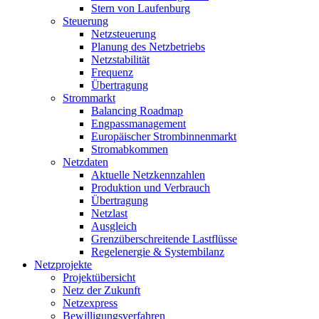
Stern von Laufenburg
Steuerung
Netzsteuerung
Planung des Netzbetriebs
Netzstabilität
Frequenz
Übertragung
Strommarkt
Balancing Roadmap
Engpassmanagement
Europäischer Strombinnenmarkt
Stromabkommen
Netzdaten
Aktuelle Netzkennzahlen
Produktion und Verbrauch
Übertragung
Netzlast
Ausgleich
Grenzüberschreitende Lastflüsse
Regelenergie & Systembilanz
Netzprojekte
Projektübersicht
Netz der Zukunft
Netzexpress
Bewilligungsverfahren