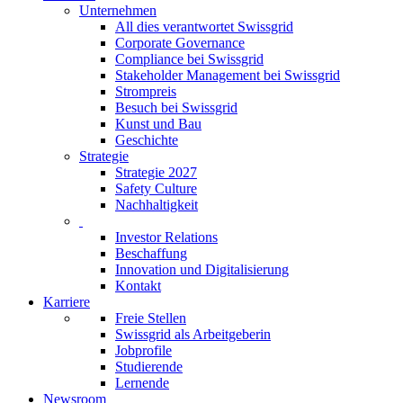
Unternehmen
All dies verantwortet Swissgrid
Corporate Governance
Compliance bei Swissgrid
Stakeholder Management bei Swissgrid
Strompreis
Besuch bei Swissgrid
Kunst und Bau
Geschichte
Strategie
Strategie 2027
Safety Culture
Nachhaltigkeit
Investor Relations
Beschaffung
Innovation und Digitalisierung
Kontakt
Karriere
Freie Stellen
Swissgrid als Arbeitgeberin
Jobprofile
Studierende
Lernende
Newsroom