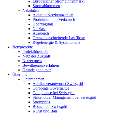
Europäischer Strombinnenmarkt
Stromabkommen
Netzdaten
Aktuelle Netzkennzahlen
Produktion und Verbrauch
Übertragung
Netzlast
Ausgleich
Grenzüberschreitende Lastflüsse
Regelenergie & Systembilanz
Netzprojekte
Projektübersicht
Netz der Zukunft
Netzexpress
Bewilligungsverfahren
Grundeigentümer
Über uns
Unternehmen
All dies verantwortet Swissgrid
Corporate Governance
Compliance bei Swissgrid
Stakeholder Management bei Swissgrid
Strompreis
Besuch bei Swissgrid
Kunst und Bau