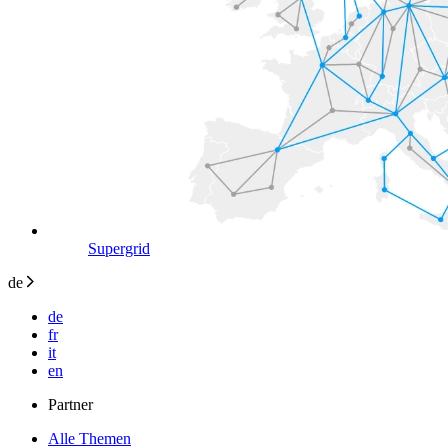
Supergrid
de
de
fr
it
en
Partner
Alle Themen